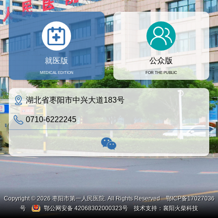
就医版
公众版
MEDICAL EDITION
FOR THE PUBLIC
湖北省枣阳市中兴大道183号
0710-6222245
Copyright © 2026 枣阳市第一人民医院. All Rights Reserved
鄂ICP备17027036
号
鄂公网安备 42068302000323号
技术支持：
襄阳火柴科技