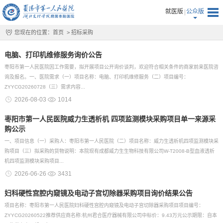
就医版
公众版
您现在的位置：
首页
>
招标采购
电脑、打印机维修服务询价公告
枣阳市第一人民医院因工作需要，拟开展项目公开询价谈判，欢迎符合相关条件的商家前来医院咨
询及报名。一、医院需求（一）项目名称：电脑、打印机维修服务（二）项目编号：
ZYYCG20260728（三）需求内容...
2026-08-03
1014
枣阳市第一人民医院威力生透析机 四项监测模块采购项目单一来源采
购公示
一、项目信息（一）采购人：枣阳市第一人民医院（二）项目名称：威力生透析机四项监测模块采
购项目（三）拟采购的货物说明：本院现有成都威力生生物科技有限公司W-T2008-B型血液透析
机四项监测模块采购项目...
2026-06-26
3431
妇科硬性宫腔内窥镜及电动子宫切除器采购项目询价结果公告
项目名称：枣阳市第一人民医院妇科硬性宫腔内窥镜及电动子宫切除器采购项目项目编号：
ZYYCG20260522推荐供应商名称:杭州君合医疗器械有限公司中标价：9.43万元公示期限：自本