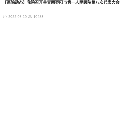
【医院动态】我院召开共青团枣阳市第一人民医院第八次代表大会
...
2022-08-19
10483
【下基层察民情解民忧暖民心】“互联网医院”开通新服务 在家问医 足
不出户
...
2022-07-20
10755