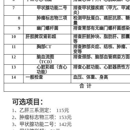
7
甲状腺功能二号
排查甲状腺疾病（甲亢、甲减
炎）
8
肿瘤标志物三项
检测甲肽蛋白、癌胚抗原、糖
量
9
幽门螺杆菌
排查胃部有无幽门螺杆菌感染
10
肝胆脾双肾彩超
排查肝脏肿块、脂肪肝、胆囊
等
11
胸
部
CT
排查肺部炎症、结核、肿瘤、
变等
12
脑血流图
排查颈部、脑部血管病娈方面
（
TCD
）
13
心脏彩超（含心
排查心脏功能、心脏器质性方
功能）
14
一般
检
查
血压
、
体重、身高
合
计
可选
项目：
1、
乙肝三系
测定：
115
元
2、肿瘤标志物三项
：
1
53
元
3、甲状腺功能
二
号
：
1
42
元