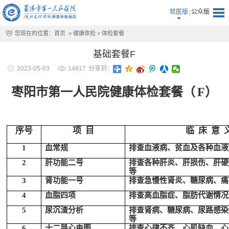
就医版
公众版
您现在的位置：
首页
>
健康体检
>
体检套餐
基础套餐F
2023-05-03
14817
分享到：
枣阳市第一人民院
健康
体检套餐
（
F）
序号
项
目
临
床
意
1
血常规
排查血液病
、
贫血
及各种血液
2
肝功能
二
号
排查
各种
肝炎、
肝损伤、
肝硬
等
3
肾功能
一
号
排查急慢性肾炎、糖尿病、痛
4
血脂
四项
排查高血脂
症、
脂肪代谢
情况
5
尿沉渣
分析
排查肾病、糖尿病
、
尿路
感染
等
6
十二导
心电图
排查心律不齐、心肌缺血、心