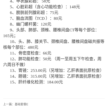
4、甲状腺彩超
：
58
元
5、
心脏彩超（含心功能检
查
）
：
148
元
6
、膀胱前列腺彩超
：
75
元
7
、
脑血流图（
TCD
）：
8
0
元
8
、幽门螺杆菌
：
120元
9
、
头部、肺部、颈椎、腰椎间盘
CT等
每个部位：
165
元
；
10
、
头、肺、膝关节、颈椎间盘、腰椎间盘磁共振等
核每个部位：
480元
1
1、骨密度检查：66元
1
2
、肺功能检查
：
50
元
（
周一至周五下午
检查，周
六周日不做
）
13、胃镜：253.00元（另增加：乙肝表面抗原检查）
14、肠镜：315.00元（另增加：乙肝表面抗原检查）
15、肝纤维化检测：184.00元
上一篇：基础套餐E