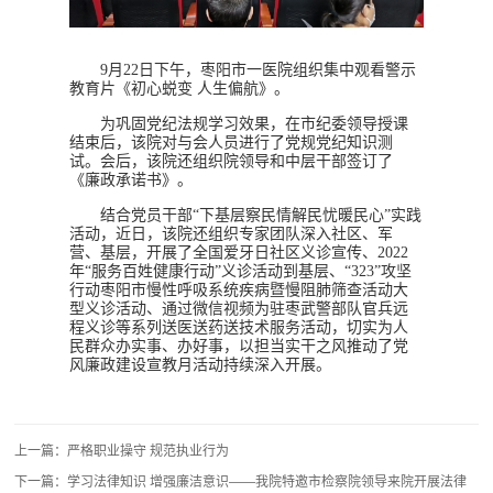
9
月
22
日下午，枣阳市一医院组织集中观看警示
教育片《初心蜕变 人生偏航》。
为巩固党纪法规学习效果，在市纪委领导授课
结束后，该院对与会人员进行了党规党纪知识测
试。会后，该院还组织院领导和中层干部签订了
《廉政承诺书》。
结合党员干部“下基层察民情解民忧暖民心”实践
活动，
近日，该院
还组织专家团队深入社区、军
营、基层，开展了全国爱牙日社区义诊宣传、
2022
年“服务百姓健康行动”义诊活动到基层、
“
323”
攻坚
行动枣阳市慢性呼吸系统疾病暨慢阻肺筛查活动大
型义诊活动、
通过微信视频为驻枣武警部队官兵远
程义诊
等
系列送医送药送技术服务活动，切实为人
民群众办实事、办好事，以担当实干之风推动了党
风廉政建设宣教月活动持续深入开展。
上一篇：严格职业操守 规范执业行为
下一篇：学习法律知识 增强廉洁意识——我院特邀市检察院领导来院开展法律