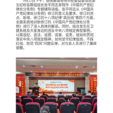
9
月
22
日下午，该院邀请枣阳市纪委监委派出第
五纪检监察组组长张平同志来院作《中国共产党纪
律处分条例》专题辅导讲座。张平同志从《中国共
产党纪律处分条例》修订的意义及要求、修订的亮
点、新增、修订的十八项纪律“高压线”等四个方面，
全面系统地对新修订的《中国共产党纪律处分条
例》进行了深入具体的解读。同时，结合发生在卫
健系统及大家身边的违反中央八项规定典型案例，
以案说纪、说法、说德、说害、说责，就如何贯彻
落实中央八项规定精神，如何坚守纪律底线、不踩
红线、防范“四风”问题反弹，对与会人员进行了廉政
提醒。