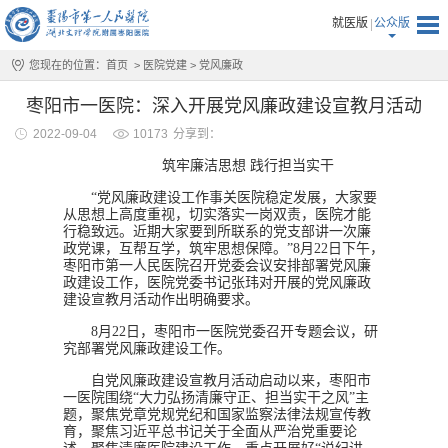
就医版
公众版
您现在的位置：
首页
>
医院党建
>
党风廉政
枣阳市一医院：深入开展党风廉政建设宣教月活动
2022-09-04
10173
分享到：
筑牢廉洁思想 践行担当实干
“
党风廉政建设工作事关医院稳定发展，大家要
从思想上高度重视，切实落实一岗双责，医院才能
行稳致远。近期大家要到所联系的党支部讲一次廉
政党课，互帮互学，筑牢思想保障。”
8
月
22
日下午，
枣阳市第一人民医院召开党委会议安排部署党风廉
政建设工作，医院党委书记张玮对开展的党风廉政
建设宣教月活动作出明确要求。
8
月
22
日，枣阳市一医院党委召开专题会议，研
究部署党风廉政建设工作。
自党风廉政建设宣教月活动启动以来，枣阳市
一医院围绕“大力弘扬清廉守正、担当实干之风”主
题，聚焦党章党规党纪和国家监察法律法规宣传教
育，聚焦习近平总书记关于全面从严治党重要论