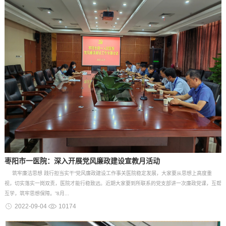
枣阳市一医院：深入开展党风廉政建设宣教月活动
筑牢廉洁思想 践行担当实干“党风廉政建设工作事关医院稳定发展，大家要从思想上高度重
视，切实落实一岗双责，医院才能行稳致远。近期大家要到所联系的党支部讲一次廉政党课，互帮
互学，筑牢思想保障。”8月...
2022-09-04
10174