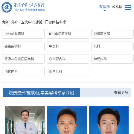
就医版
公众版
外科
五大中心建设
门诊医技科室
内科
内分泌肾病科
ICU重症医学科
肿瘤医学部
感染疾病科
中医科
儿科
呼吸与危重症医学科
心血管内科
神经内科
消化内科
新生儿科
烧伤整形/皮肤/医学美容科专家介绍
查看更多